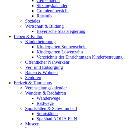
Gemeinderat
Sitzungskalender
Gremienübersicht
Ratsinfo
Soziales
Wirtschaft & Bildung
Bayerische Staatsregierung
Leben & Kultur
Kinderbetreuung
Kindergarten Sonnenschein
Kindergarten Löwenzahn
Verzeichnis der Einrichtungen Kinderbetreuung
Öffentlicher Nahverkehr
Ver- und Entsorgung
Bauen & Wohnen
Senioren
Freizeit & Tourismus
Veranstaltungskalender
Wandern & Radfahren
Wanderwege
Radwege
Sportstätten & Schwimmbad
Sportstätten
Spaßbad AQUA FUN
Museen