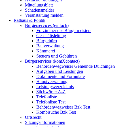
Mitteilungsblatt
Schadensmelder
Veranstaltung melden
Rathaus & Politik
Bürgerservices (einfach)
Vorzimmer des Bürgermeisters
Geschäftsleitung
Bürgerbüro
Bauverwaltung
Kämmerei
Steuern und Gebühren
Bürgerservices (komXcontact)
Behördenwegweiser Gemeinde Dulchingen
Aufgaben und Leistungen
Dokumente und Formulare
Hauptverwaltung
Leistungsverzeichnis
Stichwörter A-Z
Telefonliste
Telefonliste Test
Behördenwegweiser Bzk Test
Kombisuche Bzk Test
Ortsrecht
Sitzungsinformationen