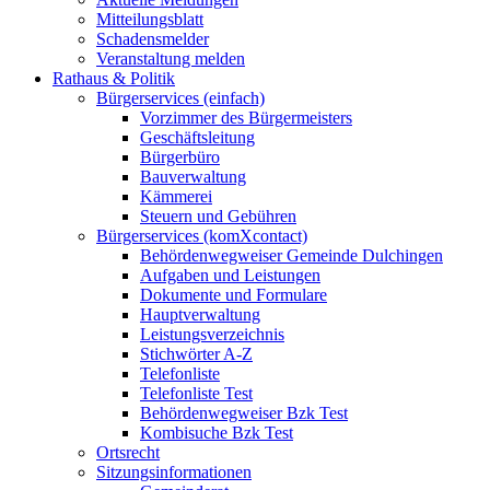
Mitteilungsblatt
Schadensmelder
Veranstaltung melden
Rathaus & Politik
Bürgerservices (einfach)
Vorzimmer des Bürgermeisters
Geschäftsleitung
Bürgerbüro
Bauverwaltung
Kämmerei
Steuern und Gebühren
Bürgerservices (komXcontact)
Behördenwegweiser Gemeinde Dulchingen
Aufgaben und Leistungen
Dokumente und Formulare
Hauptverwaltung
Leistungsverzeichnis
Stichwörter A-Z
Telefonliste
Telefonliste Test
Behördenwegweiser Bzk Test
Kombisuche Bzk Test
Ortsrecht
Sitzungsinformationen