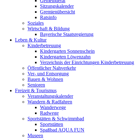
Gemeinderat
Sitzungskalender
Gremienübersicht
Ratsinfo
Soziales
Wirtschaft & Bildung
Bayerische Staatsregierung
Leben & Kultur
Kinderbetreuung
Kindergarten Sonnenschein
Kindergarten Löwenzahn
Verzeichnis der Einrichtungen Kinderbetreuung
Öffentlicher Nahverkehr
Ver- und Entsorgung
Bauen & Wohnen
Senioren
Freizeit & Tourismus
Veranstaltungskalender
Wandern & Radfahren
Wanderwege
Radwege
Sportstätten & Schwimmbad
Sportstätten
Spaßbad AQUA FUN
Museen