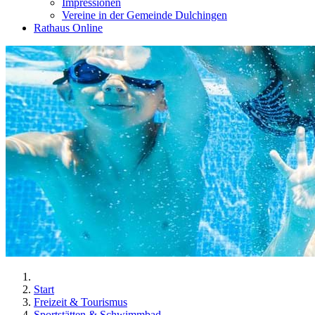
Impressionen
Vereine in der Gemeinde Dulchingen
Rathaus Online
Start
Freizeit & Tourismus
Sportstätten & Schwimmbad