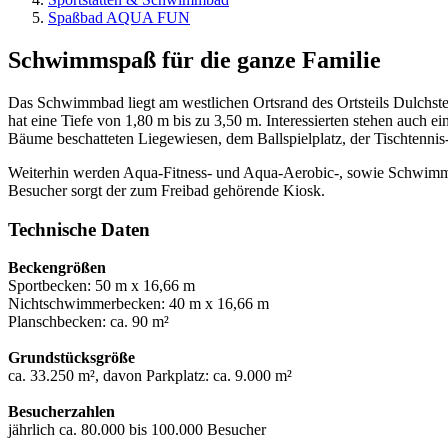
Spaßbad AQUA FUN
Schwimmspaß für die ganze Familie
Das Schwimmbad liegt am westlichen Ortsrand des Ortsteils Dulchs
hat eine Tiefe von 1,80 m bis zu 3,50 m. Interessierten stehen auch
Bäume beschatteten Liegewiesen, dem Ballspielplatz, der Tischtenni
Weiterhin werden Aqua-Fitness- und Aqua-Aerobic-, sowie Schwimmk
Besucher sorgt der zum Freibad gehörende Kiosk.
Technische Daten
Beckengrößen
Sportbecken: 50 m x 16,66 m
Nichtschwimmerbecken: 40 m x 16,66 m
Planschbecken: ca. 90 m²
Grundstücksgröße
ca. 33.250 m², davon Parkplatz: ca. 9.000 m²
Besucherzahlen
jährlich ca. 80.000 bis 100.000 Besucher