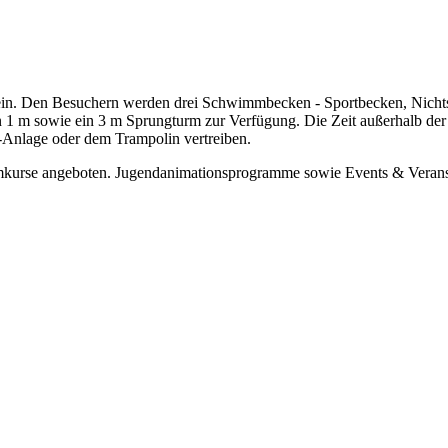
tein. Den Besuchern werden drei Schwimmbecken - Sportbecken, Nich
 ein 1 m sowie ein 3 m Sprungturm zur Verfügung. Die Zeit außerhalb 
s-Anlage oder dem Trampolin vertreiben.
urse angeboten. Jugendanimationsprogramme sowie Events & Veransta