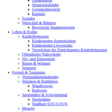
Gemeinderat
Sitzungskalender
Gremienübersicht
Ratsinfo
Soziales
Wirtschaft & Bildung
Bayerische Staatsregierung
Leben & Kultur
Kinderbetreuung
Kindergarten Sonnenschein
Kindergarten Löwenzahn
Verzeichnis der Einrichtungen Kinderbetreuung
Öffentlicher Nahverkehr
Ver- und Entsorgung
Bauen & Wohnen
Senioren
Freizeit & Tourismus
Veranstaltungskalender
Wandern & Radfahren
Wanderwege
Radwege
Sportstätten & Schwimmbad
Sportstätten
Spaßbad AQUA FUN
Museen