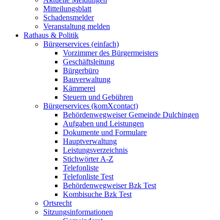
Mitteilungsblatt
Schadensmelder
Veranstaltung melden
Rathaus & Politik
Bürgerservices (einfach)
Vorzimmer des Bürgermeisters
Geschäftsleitung
Bürgerbüro
Bauverwaltung
Kämmerei
Steuern und Gebühren
Bürgerservices (komXcontact)
Behördenwegweiser Gemeinde Dulchingen
Aufgaben und Leistungen
Dokumente und Formulare
Hauptverwaltung
Leistungsverzeichnis
Stichwörter A-Z
Telefonliste
Telefonliste Test
Behördenwegweiser Bzk Test
Kombisuche Bzk Test
Ortsrecht
Sitzungsinformationen