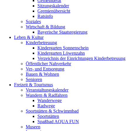
Gemeinderat
Sitzungskalender
Gremienübersicht
Ratsinfo
Soziales
Wirtschaft & Bildung
Bayerische Staatsregierung
Leben & Kultur
Kinderbetreuung
Kindergarten Sonnenschein
Kindergarten Löwenzahn
Verzeichnis der Einrichtungen Kinderbetreuung
Öffentlicher Nahverkehr
Ver- und Entsorgung
Bauen & Wohnen
Senioren
Freizeit & Tourismus
Veranstaltungskalender
Wandern & Radfahren
Wanderwege
Radwege
Sportstätten & Schwimmbad
Sportstätten
Spaßbad AQUA FUN
Museen