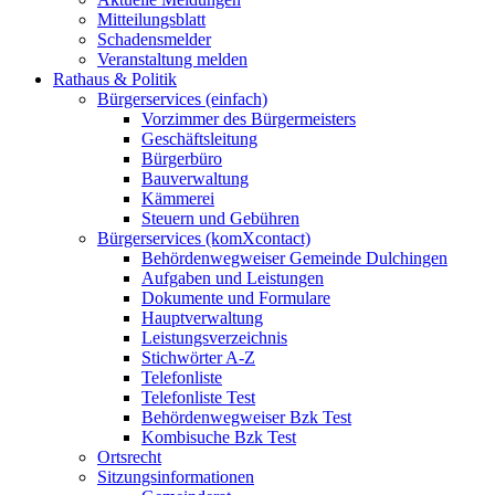
Mitteilungsblatt
Schadensmelder
Veranstaltung melden
Rathaus & Politik
Bürgerservices (einfach)
Vorzimmer des Bürgermeisters
Geschäftsleitung
Bürgerbüro
Bauverwaltung
Kämmerei
Steuern und Gebühren
Bürgerservices (komXcontact)
Behördenwegweiser Gemeinde Dulchingen
Aufgaben und Leistungen
Dokumente und Formulare
Hauptverwaltung
Leistungsverzeichnis
Stichwörter A-Z
Telefonliste
Telefonliste Test
Behördenwegweiser Bzk Test
Kombisuche Bzk Test
Ortsrecht
Sitzungsinformationen