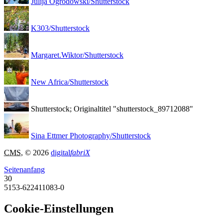
Julija Ogrodowski/Shutterstock
K303/Shutterstock
Margaret.Wiktor/Shutterstock
New Africa/Shutterstock
Shutterstock; Originaltitel "shutterstock_89712088"
Sina Ettmer Photography/Shutterstock
CMS
, © 2026
digital
fabriX
Seitenanfang
30
5153-622411083-0
Cookie-Einstellungen