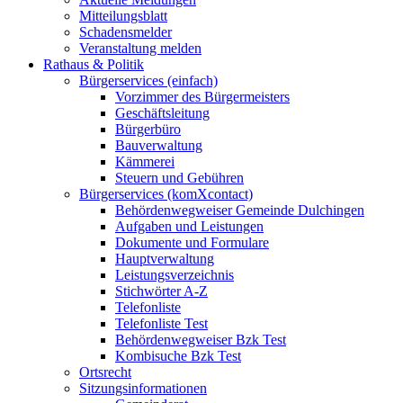
Mitteilungsblatt
Schadensmelder
Veranstaltung melden
Rathaus & Politik
Bürgerservices (einfach)
Vorzimmer des Bürgermeisters
Geschäftsleitung
Bürgerbüro
Bauverwaltung
Kämmerei
Steuern und Gebühren
Bürgerservices (komXcontact)
Behördenwegweiser Gemeinde Dulchingen
Aufgaben und Leistungen
Dokumente und Formulare
Hauptverwaltung
Leistungsverzeichnis
Stichwörter A-Z
Telefonliste
Telefonliste Test
Behördenwegweiser Bzk Test
Kombisuche Bzk Test
Ortsrecht
Sitzungsinformationen