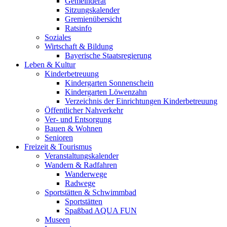
Gemeinderat
Sitzungskalender
Gremienübersicht
Ratsinfo
Soziales
Wirtschaft & Bildung
Bayerische Staatsregierung
Leben & Kultur
Kinderbetreuung
Kindergarten Sonnenschein
Kindergarten Löwenzahn
Verzeichnis der Einrichtungen Kinderbetreuung
Öffentlicher Nahverkehr
Ver- und Entsorgung
Bauen & Wohnen
Senioren
Freizeit & Tourismus
Veranstaltungskalender
Wandern & Radfahren
Wanderwege
Radwege
Sportstätten & Schwimmbad
Sportstätten
Spaßbad AQUA FUN
Museen