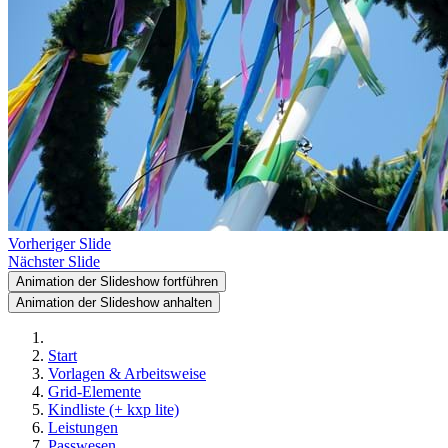
Vorheriger Slide
Nächster Slide
Animation der Slideshow fortführen
Animation der Slideshow anhalten
Start
Vorlagen & Arbeitsweise
Grid-Elemente
Kindliste (+ kxp lite)
Leistungen
Passwesen