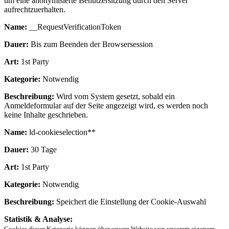
um eine anonymisierte Benutzersitzung durch den Server
aufrechtzuerhalten.
Name:
__RequestVerificationToken
Dauer:
Bis zum Beenden der Browsersession
Art:
1st Party
Kategorie:
Notwendig
Beschreibung:
Wird vom System gesetzt, sobald ein
Anmeldeformular auf der Seite angezeigt wird, es werden noch
keine Inhalte geschrieben.
Name:
ld-cookieselection**
Dauer:
30 Tage
Art:
1st Party
Kategorie:
Notwendig
Beschreibung:
Speichert die Einstellung der Cookie-Auswahl
Statistik & Analyse:
Cookies dieser Kategorie können über unsere Website von unserem eigenem