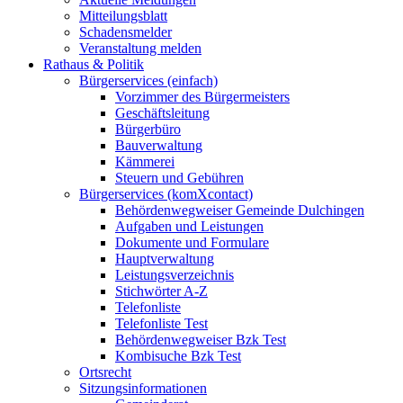
Mitteilungsblatt
Schadensmelder
Veranstaltung melden
Rathaus & Politik
Bürgerservices (einfach)
Vorzimmer des Bürgermeisters
Geschäftsleitung
Bürgerbüro
Bauverwaltung
Kämmerei
Steuern und Gebühren
Bürgerservices (komXcontact)
Behördenwegweiser Gemeinde Dulchingen
Aufgaben und Leistungen
Dokumente und Formulare
Hauptverwaltung
Leistungsverzeichnis
Stichwörter A-Z
Telefonliste
Telefonliste Test
Behördenwegweiser Bzk Test
Kombisuche Bzk Test
Ortsrecht
Sitzungsinformationen