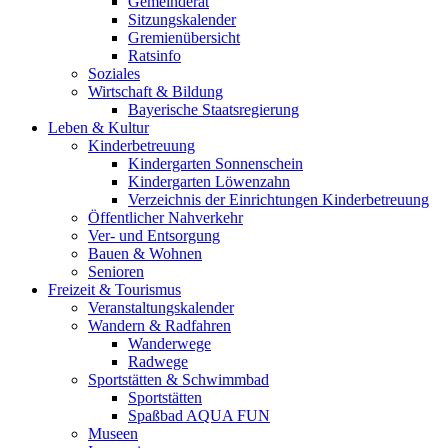
Gemeinderat
Sitzungskalender
Gremienübersicht
Ratsinfo
Soziales
Wirtschaft & Bildung
Bayerische Staatsregierung
Leben & Kultur
Kinderbetreuung
Kindergarten Sonnenschein
Kindergarten Löwenzahn
Verzeichnis der Einrichtungen Kinderbetreuung
Öffentlicher Nahverkehr
Ver- und Entsorgung
Bauen & Wohnen
Senioren
Freizeit & Tourismus
Veranstaltungskalender
Wandern & Radfahren
Wanderwege
Radwege
Sportstätten & Schwimmbad
Sportstätten
Spaßbad AQUA FUN
Museen