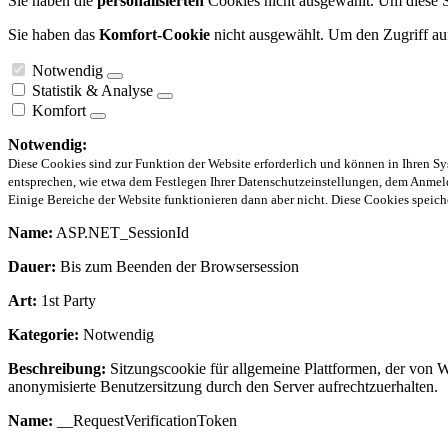
Sie haben die
personalisierten
Cookies nicht ausgewählt. Um diese Se
Sie haben das
Komfort-Cookie
nicht ausgewählt. Um den Zugriff auf
Notwendig
Statistik & Analyse
Komfort
Notwendig:
Diese Cookies sind zur Funktion der Website erforderlich und können in Ihren Sy
entsprechen, wie etwa dem Festlegen Ihrer Datenschutzeinstellungen, dem Anmeld
Einige Bereiche der Website funktionieren dann aber nicht. Diese Cookies spei
Name:
ASP.NET_SessionId
Dauer:
Bis zum Beenden der Browsersession
Art:
1st Party
Kategorie:
Notwendig
Beschreibung:
Sitzungscookie für allgemeine Plattformen, der von 
anonymisierte Benutzersitzung durch den Server aufrechtzuerhalten.
Name:
__RequestVerificationToken