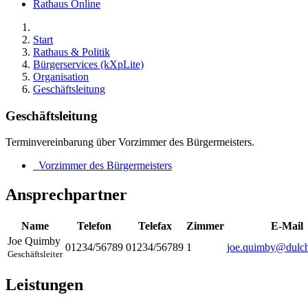
Rathaus Online
Start
Rathaus & Politik
Bürgerservices (kXpLite)
Organisation
Geschäftsleitung
Geschäftsleitung
Terminvereinbarung über Vorzimmer des Bürgermeisters.
Vorzimmer des Bürgermeisters
Ansprechpartner
Name
Telefon
Telefax
Zimmer
E-Mail
Joe
Quimby
01234/56789
01234/56789
1
joe.quimby@dulch
Geschäftsleiter
Leistungen