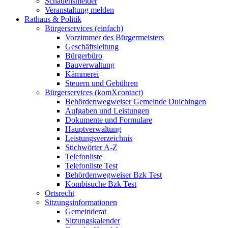
Schadensmelder
Veranstaltung melden
Rathaus & Politik
Bürgerservices (einfach)
Vorzimmer des Bürgermeisters
Geschäftsleitung
Bürgerbüro
Bauverwaltung
Kämmerei
Steuern und Gebühren
Bürgerservices (komXcontact)
Behördenwegweiser Gemeinde Dulchingen
Aufgaben und Leistungen
Dokumente und Formulare
Hauptverwaltung
Leistungsverzeichnis
Stichwörter A-Z
Telefonliste
Telefonliste Test
Behördenwegweiser Bzk Test
Kombisuche Bzk Test
Ortsrecht
Sitzungsinformationen
Gemeinderat
Sitzungskalender