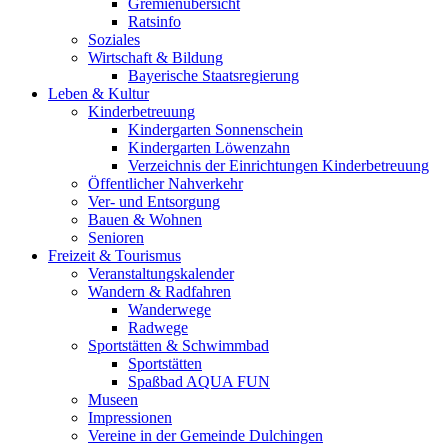
Gremienübersicht
Ratsinfo
Soziales
Wirtschaft & Bildung
Bayerische Staatsregierung
Leben & Kultur
Kinderbetreuung
Kindergarten Sonnenschein
Kindergarten Löwenzahn
Verzeichnis der Einrichtungen Kinderbetreuung
Öffentlicher Nahverkehr
Ver- und Entsorgung
Bauen & Wohnen
Senioren
Freizeit & Tourismus
Veranstaltungskalender
Wandern & Radfahren
Wanderwege
Radwege
Sportstätten & Schwimmbad
Sportstätten
Spaßbad AQUA FUN
Museen
Impressionen
Vereine in der Gemeinde Dulchingen