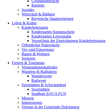
Gremienübersicht
Ratsinfo
Soziales
Wirtschaft & Bildung
Bayerische Staatsregierung
Leben & Kultur
Kinderbetreuung
Kindergarten Sonnenschein
Kindergarten Löwenzahn
Verzeichnis der Einrichtungen Kinderbetreuung
Öffentlicher Nahverkehr
Ver- und Entsorgung
Bauen & Wohnen
Senioren
Freizeit & Tourismus
Veranstaltungskalender
Wandern & Radfahren
Wanderwege
Radwege
Sportstätten & Schwimmbad
Sportstätten
Spaßbad AQUA FUN
Museen
Impressionen
Vereine in der Gemeinde Dulchingen