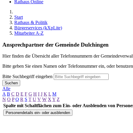
Rathaus Online
Start
Rathaus & Politik
Bürgerservices (kXpLite)
Mitarbeiter A-Z
Ansprechpartner der Gemeinde Dulchingen
Hier finden die Übersicht aller Telefonnummern der Gemeindeverwal
Bitte geben Sie einen Namen oder Telefonnummer ein, oder benutzen 
Bitte Suchbegriff eingeben
Suchen
Alle
A
B
C
D
E
F
G
H
I
J
K
L
M
N
O
P
Q
R
S
T
U
V
W
X
Y
Z
Spalte mit Schaltflächen zum Ein- oder Ausblenden von Persone
Personendetails ein- oder ausblenden