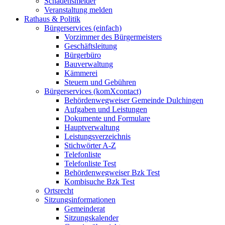
Schadensmelder
Veranstaltung melden
Rathaus & Politik
Bürgerservices (einfach)
Vorzimmer des Bürgermeisters
Geschäftsleitung
Bürgerbüro
Bauverwaltung
Kämmerei
Steuern und Gebühren
Bürgerservices (komXcontact)
Behördenwegweiser Gemeinde Dulchingen
Aufgaben und Leistungen
Dokumente und Formulare
Hauptverwaltung
Leistungsverzeichnis
Stichwörter A-Z
Telefonliste
Telefonliste Test
Behördenwegweiser Bzk Test
Kombisuche Bzk Test
Ortsrecht
Sitzungsinformationen
Gemeinderat
Sitzungskalender