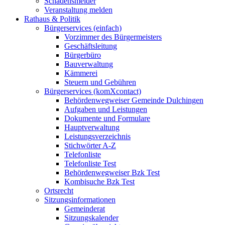
Schadensmelder
Veranstaltung melden
Rathaus & Politik
Bürgerservices (einfach)
Vorzimmer des Bürgermeisters
Geschäftsleitung
Bürgerbüro
Bauverwaltung
Kämmerei
Steuern und Gebühren
Bürgerservices (komXcontact)
Behördenwegweiser Gemeinde Dulchingen
Aufgaben und Leistungen
Dokumente und Formulare
Hauptverwaltung
Leistungsverzeichnis
Stichwörter A-Z
Telefonliste
Telefonliste Test
Behördenwegweiser Bzk Test
Kombisuche Bzk Test
Ortsrecht
Sitzungsinformationen
Gemeinderat
Sitzungskalender