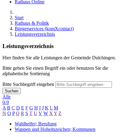
Rathaus Online
Start
Rathaus & Politik
Bürgerservices (komXcontact)
Leistungsverzeichnis
Leistungsverzeichnis
Hier finden Sie alle Leistungen der Gemeinde Dulchingen.
Bitte geben Sie einen Begriff ein oder benutzen Sie die
alphabetische Sortierung
Bitte Suchbegriff eingeben
Suchen
Alle
0-9
A
B
C
D
E
F
G
H
I
J
K
L
M
N
O
P
Q
R
S
T
U
V
W
X
Y
Z
Wahlhelfer; Berufung
Wappen und Hoheitszeichen; Kommunen