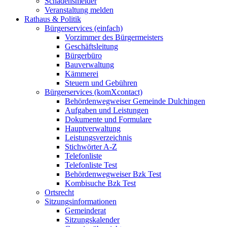
Schadensmelder
Veranstaltung melden
Rathaus & Politik
Bürgerservices (einfach)
Vorzimmer des Bürgermeisters
Geschäftsleitung
Bürgerbüro
Bauverwaltung
Kämmerei
Steuern und Gebühren
Bürgerservices (komXcontact)
Behördenwegweiser Gemeinde Dulchingen
Aufgaben und Leistungen
Dokumente und Formulare
Hauptverwaltung
Leistungsverzeichnis
Stichwörter A-Z
Telefonliste
Telefonliste Test
Behördenwegweiser Bzk Test
Kombisuche Bzk Test
Ortsrecht
Sitzungsinformationen
Gemeinderat
Sitzungskalender