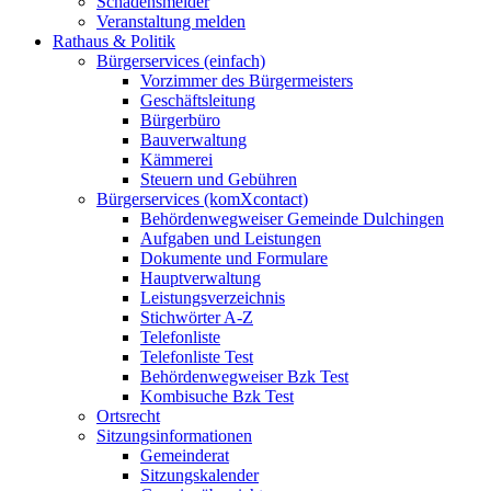
Schadensmelder
Veranstaltung melden
Rathaus & Politik
Bürgerservices (einfach)
Vorzimmer des Bürgermeisters
Geschäftsleitung
Bürgerbüro
Bauverwaltung
Kämmerei
Steuern und Gebühren
Bürgerservices (komXcontact)
Behördenwegweiser Gemeinde Dulchingen
Aufgaben und Leistungen
Dokumente und Formulare
Hauptverwaltung
Leistungsverzeichnis
Stichwörter A-Z
Telefonliste
Telefonliste Test
Behördenwegweiser Bzk Test
Kombisuche Bzk Test
Ortsrecht
Sitzungsinformationen
Gemeinderat
Sitzungskalender