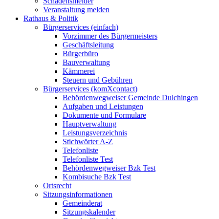
Schadensmelder
Veranstaltung melden
Rathaus & Politik
Bürgerservices (einfach)
Vorzimmer des Bürgermeisters
Geschäftsleitung
Bürgerbüro
Bauverwaltung
Kämmerei
Steuern und Gebühren
Bürgerservices (komXcontact)
Behördenwegweiser Gemeinde Dulchingen
Aufgaben und Leistungen
Dokumente und Formulare
Hauptverwaltung
Leistungsverzeichnis
Stichwörter A-Z
Telefonliste
Telefonliste Test
Behördenwegweiser Bzk Test
Kombisuche Bzk Test
Ortsrecht
Sitzungsinformationen
Gemeinderat
Sitzungskalender