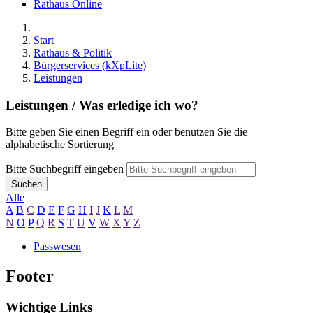
Rathaus Online
Start
Rathaus & Politik
Bürgerservices (kXpLite)
Leistungen
Leistungen / Was erledige ich wo?
Bitte geben Sie einen Begriff ein oder benutzen Sie die
alphabetische Sortierung
Bitte Suchbegriff eingeben
Suchen
Alle
A
B
C
D
E
F
G
H
I
J
K
L
M
N
O
P
Q
R
S
T
U
V
W
X
Y
Z
Passwesen
Footer
Wichtige Links